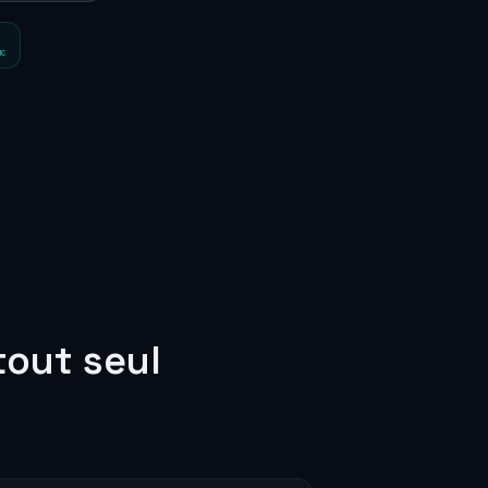
ic
tout seul