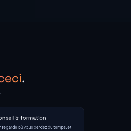
ceci
.
.
onseil & formation
 regarde où vous perdez du temps, et