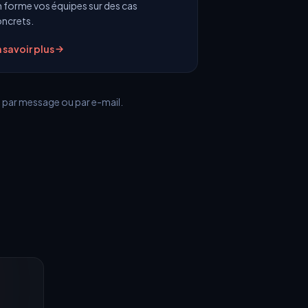
 forme vos équipes sur des cas
ncrets.
 savoir plus
 par message ou par e-mail.