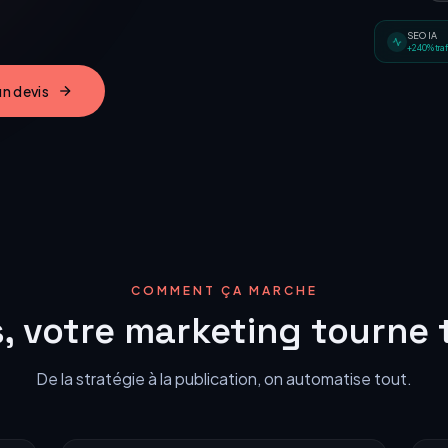
s IA
Connectez tous vos outils
visuels
SEO IA
Transformation Digitale
+240% traf
n devis
COMMENT ÇA MARCHE
, votre marketing tourne 
De la stratégie à la publication, on automatise tout.