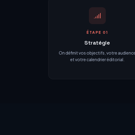
ÉTAPE 01
Stratégie
On définit vos objectifs, votre audienc
et votre calendrier éditorial.