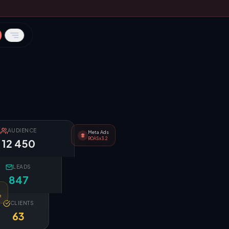
AUDIENCE
Meta Ads
ROAS x3.2
12 450
LEADS
847
e
CLIENTS
63