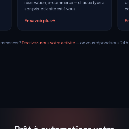
réservation, e-commerce — chaque type a
on
son prix, et le site est à vous.
co
En savoir plus
En
commencer ?
Décrivez-nous votre activité
— on vous répond sous 24 h,