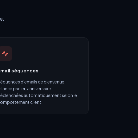
e.
Email séquences
équences d'emails de bienvenue,
elance panier, anniversaire —
éclenchées automatiquement selon le
omportement client.