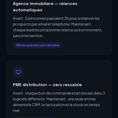
Agence immobiliere — relances
automatiques
Avant : 2 personnes passaient 3h/jour a relancer les
prospects par email et telephone. Maintenant :
chaque lead recoit la bonne relance au bon moment,
sans intervention.
18h recuperees par semaine
PME distribution — zero ressaisie
Avant : chaque bon de commande etait ressaisi dans 3
logiciels differents. Maintenant : une seule entree
alimente le CRM, la facturation et le stock en temps
reel.