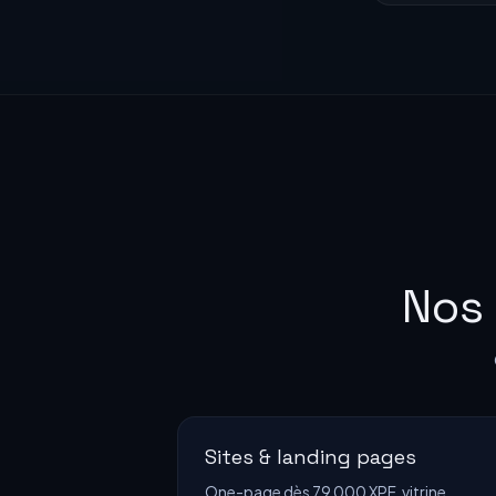
Nos 
Sites & landing pages
One-page dès 79 000 XPF, vitrine,