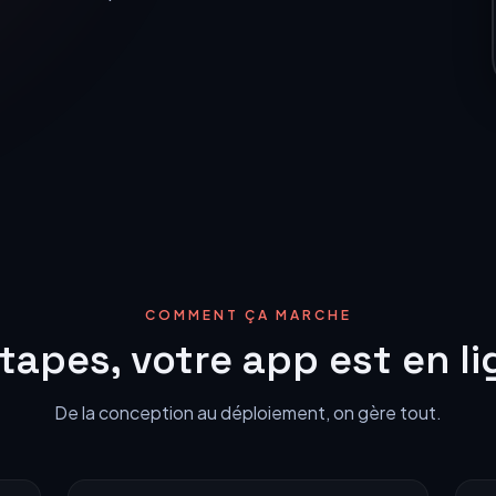
s IA
Connectez tous vos outils
visuels
Transformation Digitale
COMMENT ÇA MARCHE
tapes, votre app est en l
De la conception au déploiement, on gère tout.