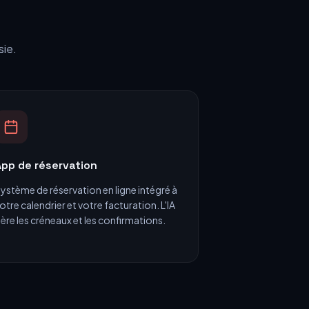
sie.
pp de réservation
ystème de réservation en ligne intégré à
otre calendrier et votre facturation. L'IA
ère les créneaux et les confirmations.