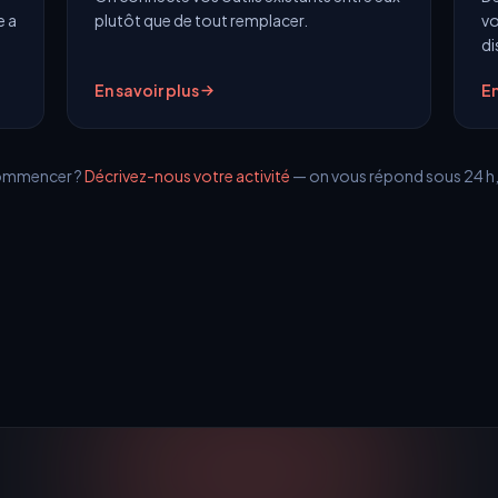
e a
plutôt que de tout remplacer.
vo
di
En savoir plus
En
commencer ?
Décrivez-nous votre activité
— on vous répond sous 24 h,