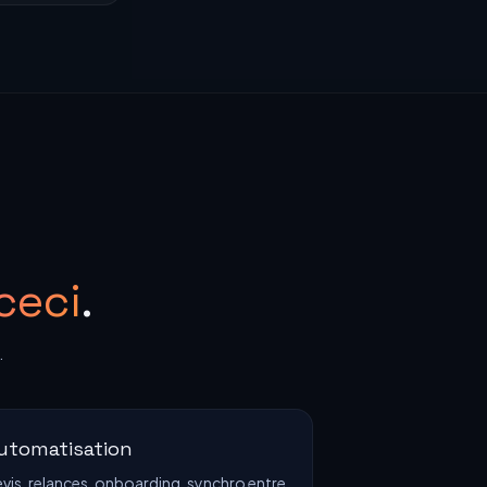
ceci
.
.
utomatisation
vis, relances, onboarding, synchro entre