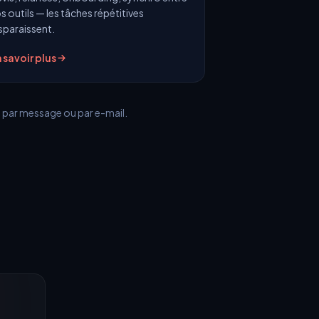
s outils — les tâches répétitives
sparaissent.
 savoir plus
 par message ou par e-mail.