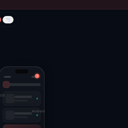
3
iOS
Android