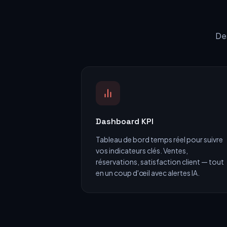
Des
Dashboard KPI
Tableau de bord temps réel pour suivre
vos indicateurs clés. Ventes,
réservations, satisfaction client — tout
en un coup d'œil avec alertes IA.