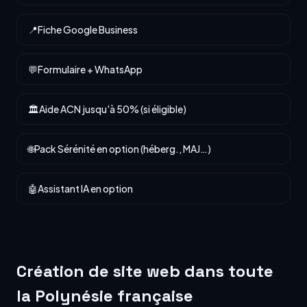
📍
Fiche Google Business
💬
Formulaire + WhatsApp
🏛️
Aide ACN jusqu'à 50% (si éligible)
🌐
Pack Sérénité en option (héberg., MAJ…)
🤖
Assistant IA en option
Création de site web dans toute
la Polynésie française