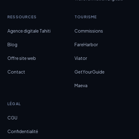
RESSOURCES
TOURISME
Agence digitale Tahiti
Commissions
Blog
FareHarbor
Offre site web
Viator
Contact
GetYourGuide
Maeva
LÉGAL
CGU
MANA
Confidentialité
Assistant IA PACIFIK'AI