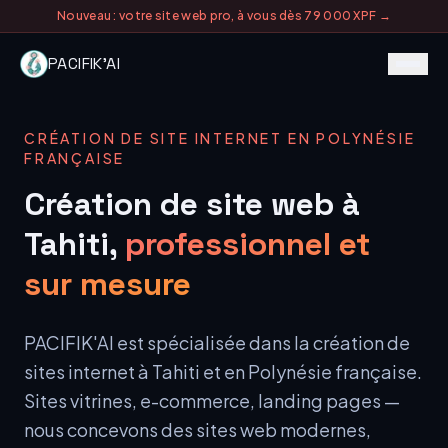
Nouveau : votre site web pro, à vous dès 79 000 XPF →
PACIFIK'AI
Solutions
Solutions
01
CRÉATION DE SITE INTERNET EN POLYNÉSIE
Expertise
Chatbots IA
FRANÇAISE
Chatbots IA
Expertise
02
Création de site web à
Automatisation
Automatisation
Blog
SEO & Referencement IA
Tahiti,
professionnel et
Blog
SEO & Referencement IA
Extraction docs
03
Extraction docs
IA Conversationnelle 24/7
sur mesure
FAQ
IA Conversationnelle 24/7
Marketing IA
Marketing IA
FAQ
04
Sites Haute Conversion
Sites Haute Conversion
PACIFIK'AI est spécialisée dans la création de
Contenu & visuels IA
Contenu & visuels IA
Contact
Contact
05
Production Contenu x10
sites internet à Tahiti et en Polynésie française.
Production Contenu x10
Sites web
Sites web
Sites vitrines, e-commerce, landing pages —
Zero Tache Manuelle
Zero Tache Manuelle
nous concevons des sites web modernes,
Applications
Applications