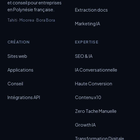
et conseil pour entreprises
en Polynésie française.
Extraction docs
Tahiti · Moorea · Bora Bora
Marketing IA
CRÉATION
EXPERTISE
Sites web
SEO & IA
Applications
IA Conversationnelle
Conseil
Haute Conversion
Intégrations API
Contenu x10
Zero Tache Manuelle
Growth IA
Transformation Digitale