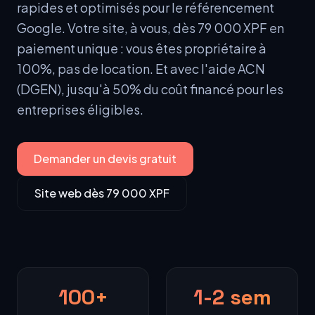
rapides et optimisés pour le référencement
Growth & Acquisition IA
Growth & Acquisition IA
Conseil digital
Google. Votre site, à vous, dès 79 000 XPF en
Conseil digital
Transformation Digitale
Transformation Digitale
paiement unique : vous êtes propriétaire à
Calculateur de ROI
Calculateur de ROI
100%, pas de location. Et avec l'aide ACN
Integrations API
(DGEN), jusqu'à 50% du coût financé pour les
Integrations API
entreprises éligibles.
Demander un devis gratuit
Site web dès 79 000 XPF
100+
1-2 sem