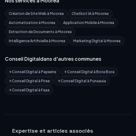
Nos services à
Moorea
Création de Site Web
à
Moorea
Chatbot IA
à
Moorea
Automatisation
à
Moorea
Application Mobile
à
Moorea
Extraction de Documents
à
Moorea
Intelligence Artificielle
à
Moorea
Marketing Digital
à
Moorea
Conseil Digital
dans d'autres communes
Conseil Digital
à
Papeete
Conseil Digital
à
Bora Bora
Conseil Digital
à
Pirae
Conseil Digital
à
Punaauia
Conseil Digital
à
Faaa
Expertise et articles associés