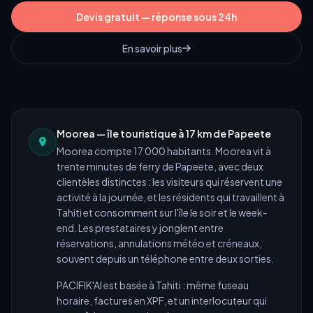
Devis gratuit — réponse sous 24h
En savoir plus
Moorea
—
île touristique à 17 km de Papeete
Moorea
compte
17 000
habitants.
Moorea vit à
trente minutes de ferry de Papeete, avec deux
clientèles distinctes : les visiteurs qui réservent une
activité à la journée, et les résidents qui travaillent à
Tahiti et consomment sur l'île le soir et le week-
end. Les prestataires y jonglent entre
réservations, annulations météo et créneaux,
souvent depuis un téléphone entre deux sorties.
PACIFIK'AI est basée à Tahiti : même fuseau
horaire, factures en XPF, et un interlocuteur qui